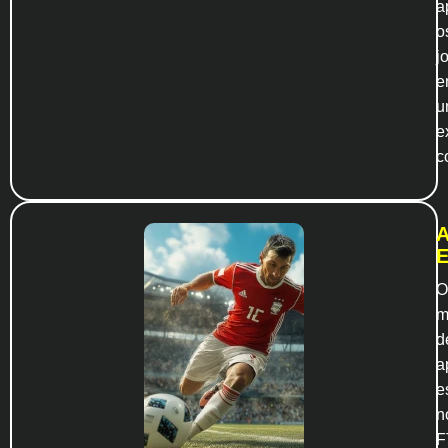
a
o
j
e
u
e
c
A
E
O
m
d
a
e
n
F