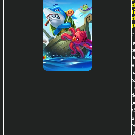
d
t
d
p
P
q
b
d
e
h
o
j
d
p
s
a
e
i