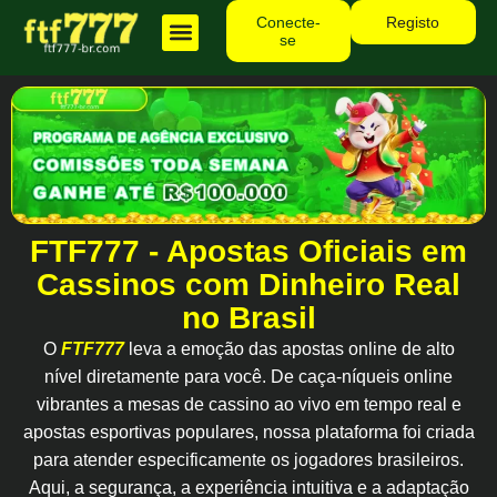
Conecte-
Registo
se
FTF777 - Apostas Oficiais em
Cassinos com Dinheiro Real
no Brasil
O
FTF777
leva a emoção das apostas online de alto
nível diretamente para você. De caça-níqueis online
vibrantes a mesas de cassino ao vivo em tempo real e
apostas esportivas populares, nossa plataforma foi criada
para atender especificamente os jogadores brasileiros.
Aqui, a segurança, a experiência intuitiva e a adaptação