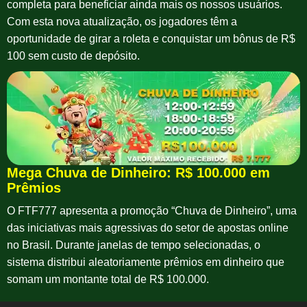
completa para beneficiar ainda mais os nossos usuários.
Com esta nova atualização, os jogadores têm a
oportunidade de girar a roleta e conquistar um bônus de R$
100 sem custo de depósito.
Mega Chuva de Dinheiro: R$ 100.000 em
Prêmios
O FTF777 apresenta a promoção “Chuva de Dinheiro”, uma
das iniciativas mais agressivas do setor de apostas online
no Brasil. Durante janelas de tempo selecionadas, o
sistema distribui aleatoriamente prêmios em dinheiro que
somam um montante total de R$ 100.000.