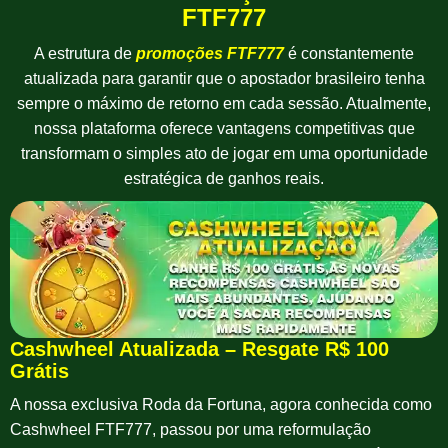
FTF777
A estrutura de
promoções FTF777
é constantemente
atualizada para garantir que o apostador brasileiro tenha
sempre o máximo de retorno em cada sessão. Atualmente,
nossa plataforma oferece vantagens competitivas que
transformam o simples ato de jogar em uma oportunidade
estratégica de ganhos reais.
Cashwheel Atualizada – Resgate R$ 100
Grátis
A nossa exclusiva Roda da Fortuna, agora conhecida como
Cashwheel FTF777, passou por uma reformulação