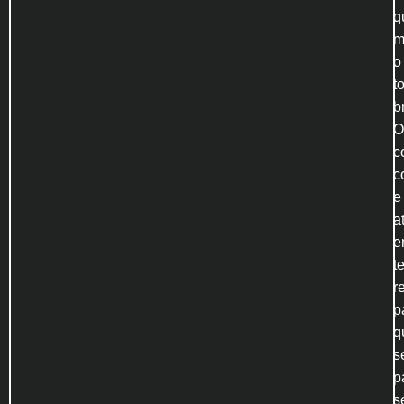
q
m
o
t
b
O
c
c
e
a
e
t
r
p
q
s
p
s